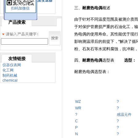
SBW系列一体化温度变送器
三、
耐磨热电偶
概述
扫码加微信
双金属温度计
由于针对不同温度范围及被测介质
产品搜索
于对保护管磨损严重的石油化工，
热电偶的使用寿命。其性能优于现行
影响测温滞后的前提下，*解决了循
粉、石灰石等水泥料腐蚀，抗冲刷
友情链接
四、
耐磨热电偶
选型表
选型：
仪器仪表网
化工网
耐磨热电偶选型表：
制药机械
chemical
WZ
?
WR
?
?
感温元件
C
?
P
?
N
?