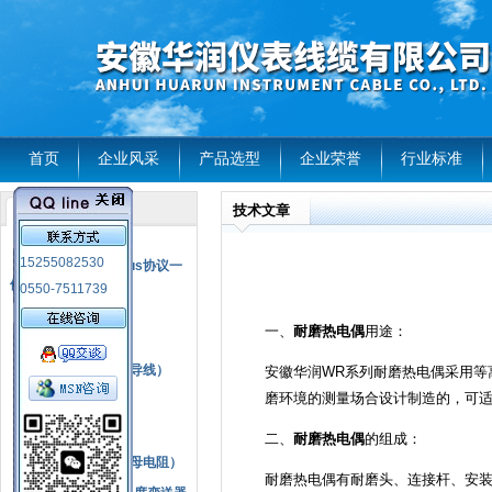
首页
企业风采
产品选型
企业荣誉
行业标准
技术文章
产品列表
风电温度传感器
15255082530
RS485通讯modbus协议一
体化现场智能仪表
0550-7511739
热电偶
一、
耐磨热电偶
用途：
压力式温度计
热电偶补偿电缆（导线）
安徽华润WR系列耐磨热电偶采用等
磨环境的测量场合设计制造的，可
振动传感器
热电阻
二、
耐磨热电偶
的组成：
铂热电阻元件（云母电阻）
耐磨热电偶有耐磨头、连接杆、安