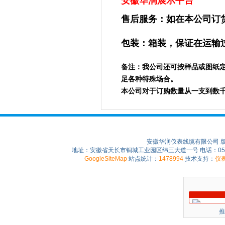
安徽华润展示平台
售后服务：如在本公司订
包装：箱装，保证在运输
备注：我公司还可按样品或图纸
足各种特殊场合。
本公司对于订购数量从一支到数
安徽华润仪表线缆有限公司 
地址：安徽省天长市铜城工业园区纬三大道一号 电话：0550-75
GoogleSiteMap
站点统计：
1478994
技术支持：
仪
推