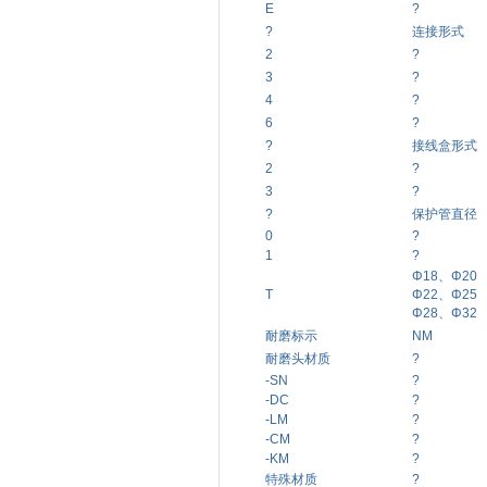
E
?
?
连接形式
2
?
3
?
4
?
6
?
?
接线盒形式
2
?
3
?
?
保护管直径
0
?
1
?
Φ18、Φ20
T
Φ22、Φ25
Φ28、Φ32
耐磨标示
NM
耐磨头材质
?
-SN
?
-DC
?
-LM
?
-CM
?
-KM
?
特殊材质
?