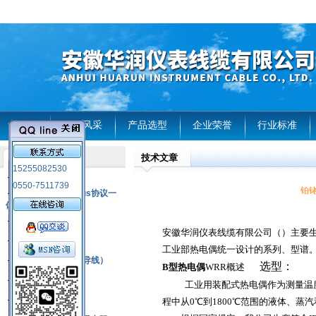
首页
企业风采
产品选型
企业荣誉
行业标准
技术文章
产品列表
15255082530
风电温度传感器
0550-7511739
铂铑
RS485通讯modbus协议一
体化现场智能仪表
热电偶
安徽华润仪表线缆有限公司（）主要生
压力式温度计
工业部热电偶统一设计的系列、型谱
热电偶补偿电缆（导线）
选型：
B型热电偶
WRR概述
振动传感器
工业用装配式热电偶作为测量温
热电阻
程中从0℃到1800℃范围的液体、蒸