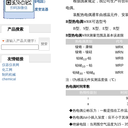
根据国家规定，我公司生产符合IEC
铂热电阻元件（云母电阻）
扫码加微信
电偶。
SBW系列一体化温度变送器
装配热电偶通常由感温元件、安装
双金属温度计
B型热电偶
WRR可选型号
B型、S型、K型、E型 、R型
产品搜索
B型热电偶
WRR测量范围及基本误差限
热电偶类别
代号
镍铬－康铜
WRK
镍铬－镍硅
WRN
铂铑
-铂
WRB
友情链接
13
仪器仪表网
铂铑
－铂
WRP
10
化工网
铂铑
－铂铑
WRR
30
6
制药机械
chemical
注：t为感温元件实测温度值（℃）
热电偶时间常数
热惰性级别
时间
Ⅰ
Ⅱ
◆热电偶公称压力：一般是指在工作温
◆热电偶zui小插入深度：应不小于其保
◆绝缘电阻：当周围空气温度为15－35