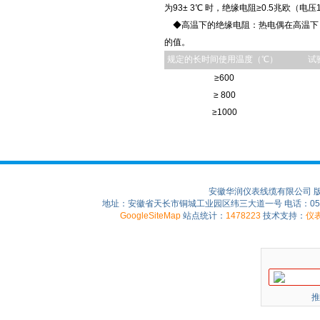
为93± 3℃ 时，绝缘电阻≥0.5兆欧（电压1
◆高温下的绝缘电阻：热电偶在高温下
的值。
规定的长时间使用温度（℃）
试
≥600
≥ 800
≥1000
安徽华润仪表线缆有限公司 
地址：安徽省天长市铜城工业园区纬三大道一号 电话：0550-75
GoogleSiteMap
站点统计：
1478223
技术支持：
仪
推