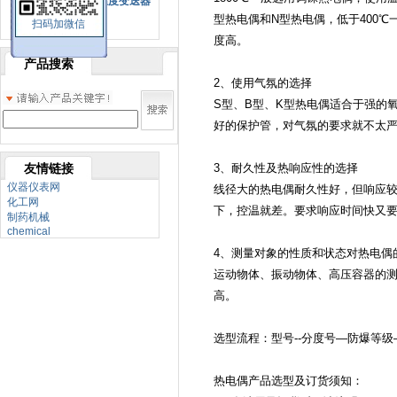
SBW系列一体化温度变送器
型热电偶和N型热电偶，低于400℃
扫码加微信
双金属温度计
度高。
产品搜索
2、使用气氛的选择
S型、B型、K型热电偶适合于强的
好的保护管，对气氛的要求就不太
友情链接
3、耐久性及热响应性的选择
仪器仪表网
线径大的热电偶耐久性好，但响应
化工网
下，控温就差。要求响应时间快又
制药机械
chemical
4、测量对象的性质和状态对热电偶
运动物体、振动物体、高压容器的
高。
选型流程：型号--分度号—防爆等
热电偶产品选型及订货须知：