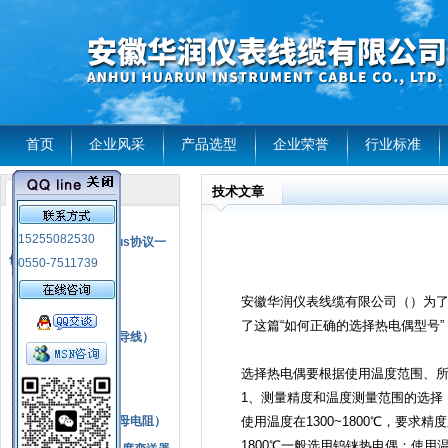
首页
企业风采
产品选型
企业荣誉
行业标准
技术文章
产品列表
风电温度传感器
15255082530
RS485通讯modbus协议一
体化现场智能仪表
0550-7511739
热电偶
安徽华润仪表线缆有限公司（）为
压力式温度计
了这篇“如何正确的选择热电偶型号
热电偶补偿电缆（导线）
振动传感器
选择热电偶要根据使用温度范围、
热电阻
1、测量精度和温度测量范围的选择
铂热电阻元件（云母电阻）
使用温度在1300~1800℃，要
1800℃一般选用钨铼热电偶；使用温