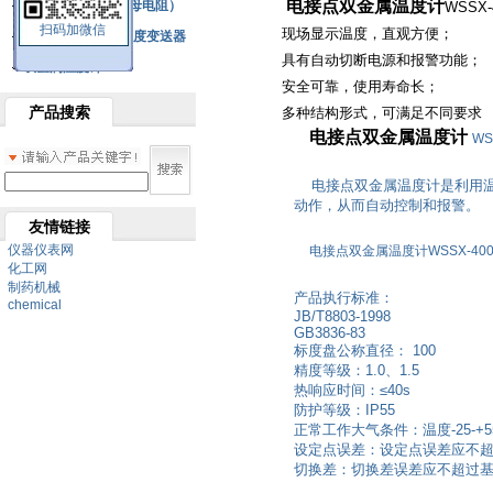
电接点双金属温度计
铂热电阻元件（云母电阻）
WSSX
扫码加微信
现场显示温度，直观方便；
SBW系列一体化温度变送器
具有自动切断电源和报警功能；
双金属温度计
安全可靠，使用寿命长；
产品搜索
多种结构形式，可满足不同要
电接点双金属温度计
WS
电接点双金属温度计是利用温
动作，从而自动控制和报警。
友情链接
仪器仪表网
电接点双金属温度计WSSX-40
化工网
制药机械
产品执行标准：
chemical
JB/T8803-1998
GB3836-83
标度盘公称直径： 100
精度等级：1.0、1.5
热响应时间：≤40s
防护等级：IP55
正常工作大气条件：温度-25-+5
设定点误差：设定点误差应不超
切换差：切换差误差应不超过基