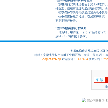
S型铂铑热电偶的安装与使用
热电偶的安装地点要便于施工和维护。应
持垂直，但在有流速时必须顷斜安装。接
带瓷保护管的热电偶必须避免急冷急热
热电偶应按规定接线，引线避开热源，
要定期进行校验。
S型铂铑热电偶订货须知
订货时，用户注：（1）产品名称（2）
纹M（8）特殊技术要求。
安徽华润仪表线缆有限公司 
地址：安徽省天长市铜城工业园区纬三大道一号 电话：0550-75
GoogleSiteMap
站点统计：
1477494
技术支持：
仪
推
皖公网安备 3411