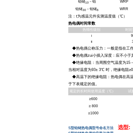
铂铑
－铂
WRP
10
铂铑
－铂铑
WRR
30
6
注：t为感温元件实测温度值（℃）
热电偶时间常数
热惰性级别
时间
Ⅰ
Ⅱ
◆热电偶公称压力：一般是指在工作
◆热电偶zui小插入深度：应不小于
◆绝缘电阻：当周围空气温度为15－3
当相对温度为93± 3℃ 时，绝缘电阻≥0
◆高温下的绝缘电阻：热电偶在高温
于下表规定的值。
规定的长时间使用温度（℃）
试
≥600
≥ 800
≥1000
选型:
S型铂铑热电偶型号命名方法