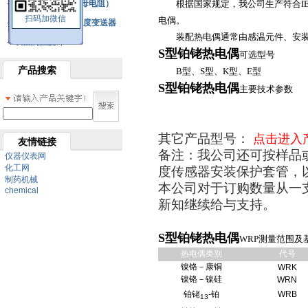
铂热电阻元件（云母电阻）
根据国家规定，我公司生产符合IEC
扫码加微信
电偶。
SBW系列一体化温度变送器
装配热电偶通常由感温元件、安装
双金属温度计
S型铂铑热电偶
可选型号
产品搜索
B型、S型、K型、E型
S型铂铑热电偶
主要技术参数
其它产品型号：
点击进入
友情链接
备注：我公司还可按样品
仪器仪表网
化工网
度传感器安装保护套管，
制药机械
本公司对于订购数量从一
chemical
新知继续给与支持。
S型铂铑热电偶
WRP测量范围及
热电偶类别
代号
镍铬－康铜
WRK
镍铬－镍硅
WRN
铂铑
-铂
WRB
13