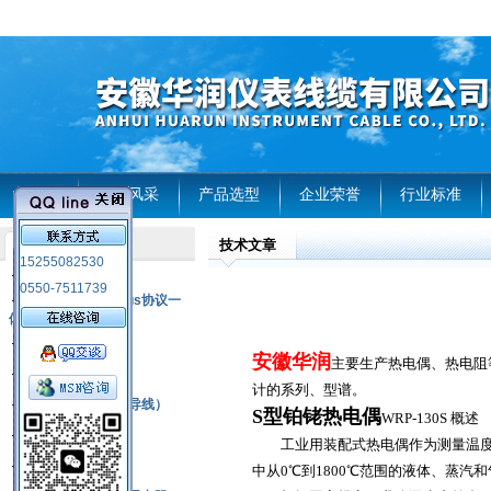
首页
企业风采
产品选型
企业荣誉
行业标准
技术文章
产品列表
15255082530
风电温度传感器
0550-7511739
RS485通讯modbus协议一
体化现场智能仪表
热电偶
安徽华润
主要生产热电偶、热电阻
压力式温度计
计的系列、型谱。
热电偶补偿电缆（导线）
S型铂铑热电偶
WRP-130S 概述
振动传感器
工业用装配式热电偶作为测量温度的
热电阻
中从0℃到1800℃范围的液体、蒸汽