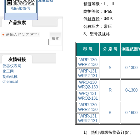
SBW系列一体化温度变送器
精度等级：I 、 II
扫码加微信
双金属温度计
防护等级：IP65
偶丝直径：Φ0.5
产品搜索
公称压力：常压
3、型号及规格
型 号
分 度 号
测温范围
友情链接
WRP-130
WRP2-130
仪器仪表网
S
0-1300
WRP-131
化工网
WRP2-131
制药机械
chemical
WRQ-130
WRQ2-130
R
0-1300
WRQ-131
WRQ2-131
WRR-130
WRR2-130
B
0-1600
WRR-131
WRR2-131
1） 热电偶I级按协议订货；