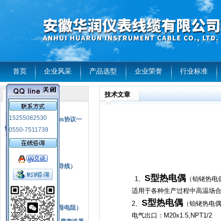
首页
企业风采
产品选型
企业荣誉
行业标准
技术文章
产品列表
风电温度传感器
15255082530
RS485通讯modbus协议一
体化现场智能仪表
0550-7511739
热电偶
压力式温度计
热电偶补偿电缆（导线）
S型热电偶
1、
（铂铑热电
振动传感器
适用于各种生产过程中高温场
热电阻
S型热电偶
2、
（铂铑热电偶）
铂热电阻元件（云母电阻）
电气出口：M20x1.5,NPT1/2