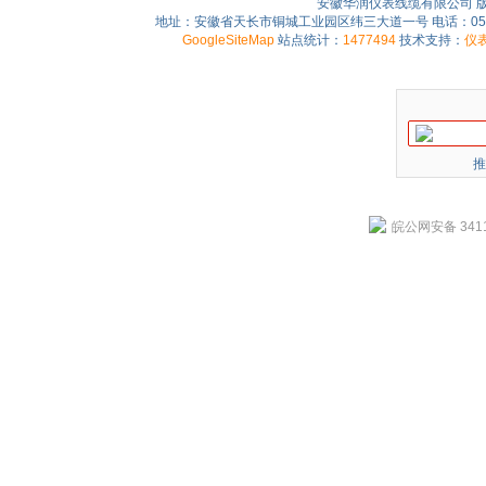
安徽华润仪表线缆有限公司 
地址：安徽省天长市铜城工业园区纬三大道一号 电话：0550-75
GoogleSiteMap
站点统计：
1477494
技术支持：
仪
推
皖公网安备 3411