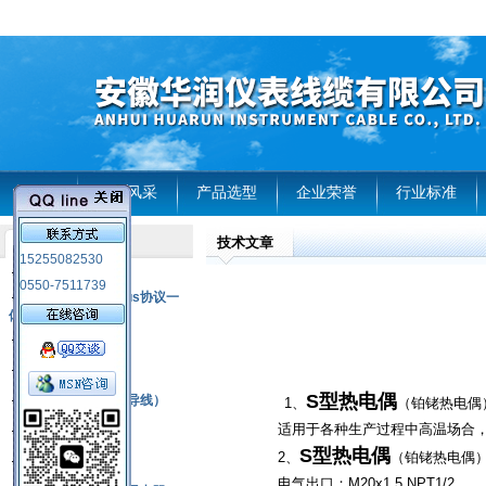
首页
企业风采
产品选型
企业荣誉
行业标准
技术文章
产品列表
15255082530
风电温度传感器
0550-7511739
RS485通讯modbus协议一
体化现场智能仪表
热电偶
压力式温度计
S型热电偶
热电偶补偿电缆（导线）
1、
（铂铑热电偶
适用于各种生产过程中高温场合
振动传感器
S型热电偶
2、
（铂铑热电偶）
热电阻
电气出口：M20x1.5,NPT1/2