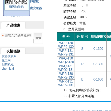
铂热电阻元件（云母电阻）
精度等级：I 、 II
扫码加微信
SBW系列一体化温度变送器
防护等级：IP65
双金属温度计
偶丝直径：Φ0.5
公称压力：常压
产品搜索
3、型号及规格
型 号
分 度 号
测温范围℃
保
WRP-130
WRP2-130
S
0-1300
WRP-131
友情链接
WRP2-131
仪器仪表网
WRQ-130
化工网
WRQ2-130
R
0-1300
制药机械
WRQ-131
chemical
WRQ2-131
WRR-130
WRR2-130
B
0-1600
WRR-131
WRR2-131
1） 热电偶I级按协议订货；
2）非置入部分为碳钢。