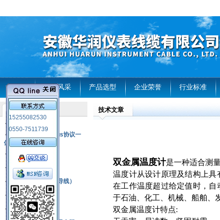
首页
企业风采
产品选型
企业荣誉
行业标准
技术文章
产品列表
15255082530
风电温度传感器
0550-7511739
RS485通讯modbus协议一
体化现场智能仪表
热电偶
双金属温度计
是一种适合测
压力式温度计
温度计从设计原理及结构上具
热电偶补偿电缆（导线）
在工作温度超过给定值时，自
振动传感器
于石油、化工、机械、船舶、
热电阻
双金属温度计特点: