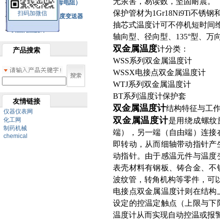
无汞害，易读数，坚固耐震。
铂热电阻元件（云母电阻）
保护管材为1Gr18Ni9Ti不
扫码加微信
SBW系列一体化温度变送器
抽芯式温度计可不停机短时间
双金属温度计
轴向型、径向型、135°型、
双金属温度
计分类：
产品搜索
WSS系列双金属温度计
WSSX电接点双金属温度计
WTJ系列双金属温度计
BT系列温度计保护套
友情链接
双金属温度计
结构特征与工作
仪器仪表网
双金属温度计
化工网
是用绕成螺纹
制药机械
端），另一端（自由端）连接
chemical
即转动，从而细轴带动指针产
动指针。由于感温元件与温度
表壳材料有钢板、铸合金、不
波纹管，转角机构等零件，可
电接点双金属温度计则在结构
设定的控温定触点（上限与下
温度计从而实现自动控温或报