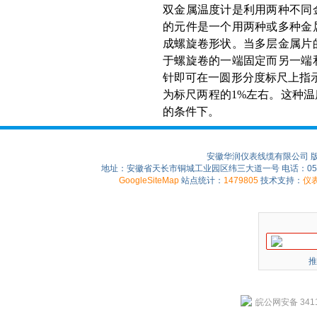
双金属温度计是利用两种不同
的元件是一个用两种或多种金
成螺旋卷形状。当多层金属片
于螺旋卷的一端固定而另一端
针即可在一圆形分度标尺上指示
为标尺两程的1%左右。这种
的条件下。
安徽华润仪表线缆有限公司 
地址：安徽省天长市铜城工业园区纬三大道一号 电话：0550-75
GoogleSiteMap
站点统计：
1479805
技术支持：
仪
推
皖公网安备 3411