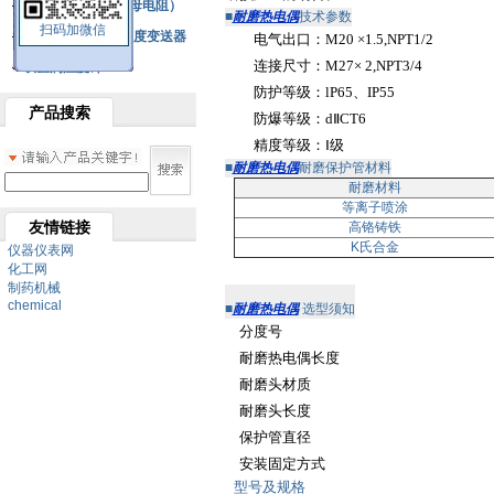
铂热电阻元件（云母电阻）
■
耐磨热电偶
技术参数
扫码加微信
SBW系列一体化温度变送器
电气出口：M20 ×1.5,NPT1/2
连接尺寸：M27× 2,NPT3/4
双金属温度计
防护等级：lP65、IP55
产品搜索
防爆等级：dⅡCT6
精度等级：Ⅰ级
■
耐磨热电偶
耐磨保护管材料
耐磨材料
等离子喷涂
友情链接
高铬铸铁
K氏合金
仪器仪表网
化工网
制药机械
chemical
■
耐磨热电偶
选型须知
分度号
耐磨热电偶长度
耐磨头材质
耐磨头长度
保护管直径
安装固定方式
型号及规格