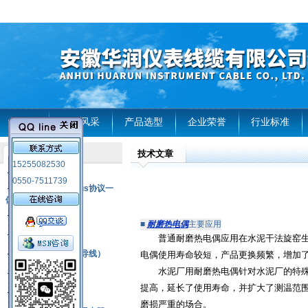
首页
企业风采
产品选型
企业荣誉
行业标准
技术文章
产品列表
15255082530
风电温度传感器
0550-7511739
RS485通讯modbus协议一
体化现场智能仪表
热电偶
■
耐磨热电偶
主要应用
压力式温度计
普通耐磨热电偶应用在水泥干法旋窑生产
热电偶补偿电缆（导线）
电偶使用寿命较短，产品更换频繁，增加
水泥厂用耐磨热电偶针对水泥厂的特殊要
振动传感器
提高，延长了使用寿命，并扩大了测温范
热电阻
磨损严重的场合。