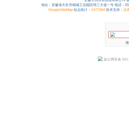
安徽华润仪表线缆有限公司 
地址：安徽省天长市铜城工业园区纬三大道一号 电话：0550-75
GoogleSiteMap
站点统计：
1477494
技术支持：
仪
推
皖公网安备 3411