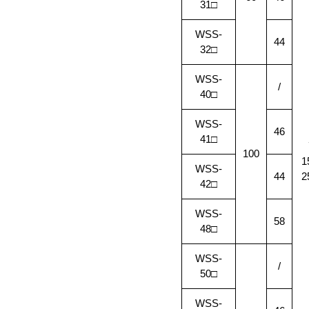
31
□
WSS-
44
32
□
WSS-
/
40
□
WSS-
46
41
□
100
1
WSS-
44
2
42
□
WSS-
58
48
□
WSS-
/
50
□
WSS-