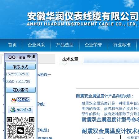
首页
企业风采
产品选型
企业荣誉
行业标准
技术文章
产品列表
风电温度传感器
15255082530
RS485通讯modbus协议一
体化现场智能仪表
0550-7511739
热电偶
压力式温度计
耐震双金属温度计
产品详细说明：
耐震双金属温度计是一种测量中低温
热电偶补偿电缆（导线）
围内的液体、蒸汽和气体介质及环
振动传感器
部件的振动，故有效地消除了介质
耐震双金属温度计
型号命
热电阻
铂热电阻元件（云母电阻）
耐震双金属温度计
技术
公称直