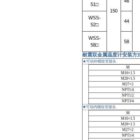
46
51
□
150
WSS-
44
52
□
WSS-
58
58
□
耐震双金属温度计
安装方
★可动外螺纹管接头
M
M16×1.5
M20×1.5
M27×2
NPT1/4
NPT1/2
NPT3/4
★
可动内螺纹管接头
M
M16×1.5
M20×1.5
M27×2
NPT1/4