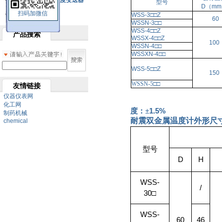
SBW系列一体化温度变送器
型号
D（m
扫码加微信
双金属温度计
WSS-3
□□
Z
60
WSSN-3
□□
WSS-4
□□
Z
产品搜索
WSSX-4
□□
Z
100
WSSN-4
□□
WSSXN-4
□□
WSS-5
□□
Z
150
WSSN-5
□□
友情链接
仪器仪表网
化工网
度：±
1.5%
制药机械
耐震双金属温度计
外形尺
chemical
型号
D
H
WSS-
/
30
□
WSS-
60
46