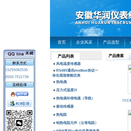
首页
企业风采
产品选型
产品搜索
产品列表
风电温度传感器
15255082530
RS485通讯modbus协议一
体化现场智能仪表
0550-7511739
热电偶
压力式温度计
热电偶补偿电缆（导线）
振动传感器
热电阻
铂热电阻元件（云母电阻）