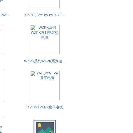
FF46/FF46-22/FF46P/ZR-F46（FV）/ZR-F46-22（FV22）等氟塑料绝缘耐高温电力电缆
YJV/YJLV/YJY/JYLY/YJV22/YJLV22/YJV23/YJLV23等 交联聚乙烯绝缘电力电缆
WZPK系列WZPK系列铠装热电阻
YVFB/YVFPP扁平电缆